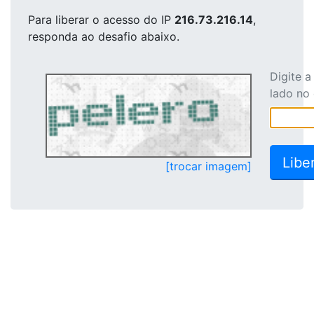
Para liberar o acesso
do IP
216.73.216.14
,
responda ao desafio abaixo.
Digite 
lado no
[trocar imagem]