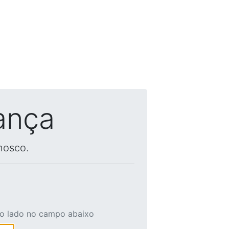
ança
nosco.
ao lado no campo abaixo