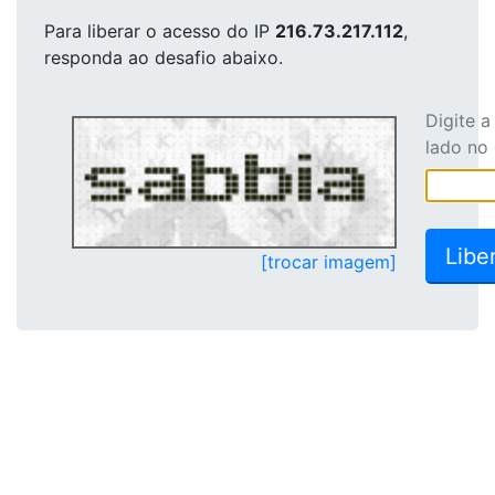
Para liberar o acesso
do IP
216.73.217.112
,
responda ao desafio abaixo.
Digite 
lado no
[trocar imagem]