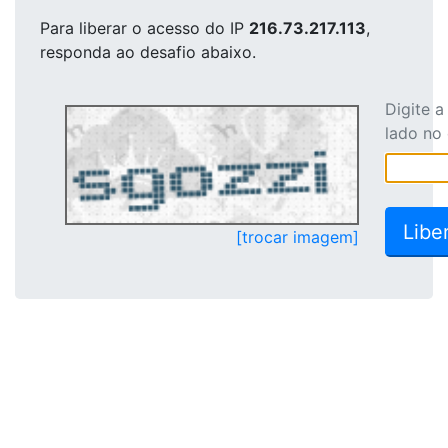
Para liberar o acesso
do IP
216.73.217.113
,
responda ao desafio abaixo.
Digite 
lado no
[trocar imagem]