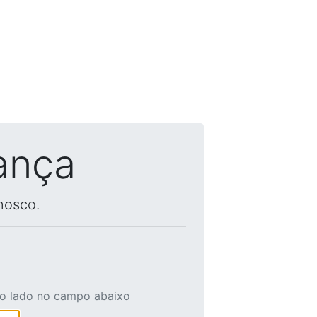
ança
nosco.
ao lado no campo abaixo