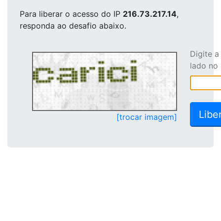
Para liberar o acesso
do IP
216.73.217.14
,
responda ao desafio abaixo.
Digite 
lado no
[trocar imagem]